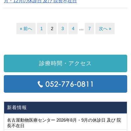
月・12月の休診日 及び 院長不在日
« 前へ
1
2
3
4
…
7
次へ »
診療時間・アクセス
T
新着情報
名古屋動物医療センター 2026年8月・9月の休診日 及び 院
長不在日