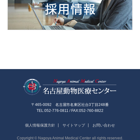
名古屋動物医
〒465-0092 名古屋市名東区社台3丁目248番
TEL:052-776-0811 / FAX:052-760-8822
個人情報保護方針
サイトマップ
お問い合わせ
Copyright © Nagoya Animal Medical Center all rights reserved.