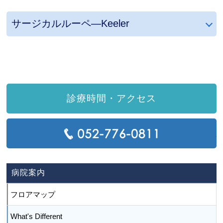
サージカルルーペ―Keeler
診療時間・アクセス
T
病院案内
フロアマップ
What's Different