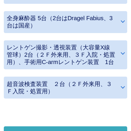
全身麻酔器 5台（2台はDragel Fabius、3
台は国産）
レントゲン撮影・透視装置（大容量X線
管球）2台（２Ｆ外来用、３Ｆ入院・処置
用）、手術用C-armレントゲン装置 1台
超音波検査装置 ２台（２Ｆ外来用、３
Ｆ入院・処置用）