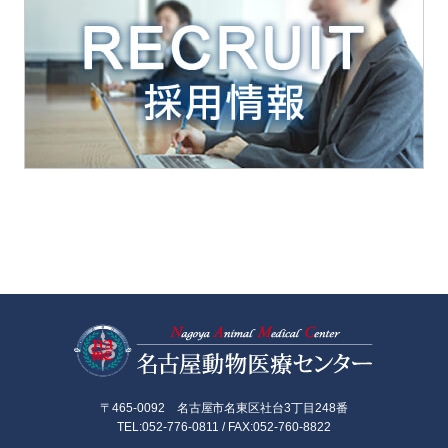
名古屋動物医
〒465-0092 名古屋市名東区社台3丁目248番
TEL:052-776-0811 / FAX:052-760-8822