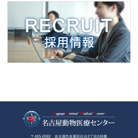
名古屋動物医
〒465-0092 名古屋市名東区社台3丁目248番